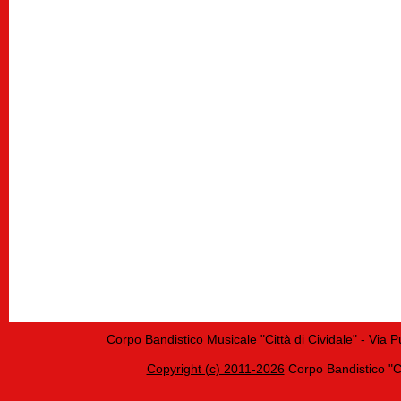
Corpo Bandistico Musicale "Città di Cividale" - Via 
Copyright (c) 2011-2026
Corpo Bandistico "Cit