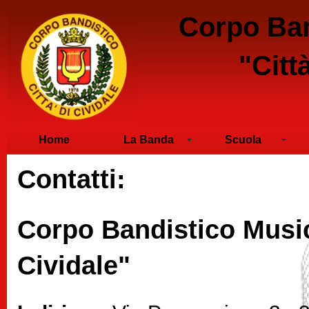
Corpo Ban
"Citt
Home
La Banda
Scuola
Contatti:
Corpo Bandistico Music
Cividale"